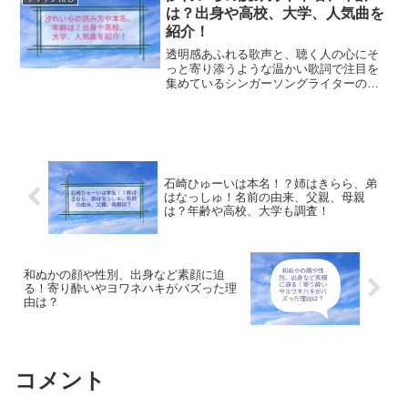
見せ...
は？出身や高校、大学、人気曲を
紹介！
透明感あふれる歌声と、聴く人の心にそ
っと寄り添うような温かい歌詞で注目を
集めているシンガーソングライターの汐
れいらさん。その才能の煌めきは早くも
多くの音楽ファンの心をとらえ、「汐れ
いらさんの読み方は？」「本名や年齢も
知りたい！」「出身や高校...
石崎ひゅーいは本名！？姉はきらら、弟
はなっしゅ！名前の由来、父親、母親
は？年齢や高校、大学も調査！
和ぬかの顔や性別、出身など素顔に迫
る！寄り酔いやヨワネハキがバズった理
由は？
コメント