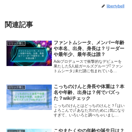
libertybell
関連記事
ファントムシータ、メンバー年齢
リリック推し
や本名、出身、身長は？リーダー
や最年少、最年長は誰？
Adoプロデュースで衝撃的なデビューを
果たした5人組ガールズグループ｢ファン
トムシータ｣未だ謎に包まれている
phantom siita(ファントムシータ)メンバー
に大注目してみました！ファントムシー
タのメンバー年齢は何歳で誕生日はいつ
こっちのけんと身長や体重は？本
リリック推し
なのか...
名や年齢、出身は？何でバズっ
た？wikiチェック
こっちのけんとはどっちのけんと？｢はい
よろこんで｣｢あなた方のために｣気になり
すぎて、いろいろと調べちゃいまし
た！！2024年末の紅白にも初出場されて
いたけど、｢こっちのけんと｣さんって誰
よ？何者？そんな方もいらっしゃるか
こやまたくやの年齢や誕生日は？
リリック推し