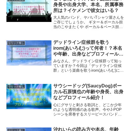
と…はい！喜んで...
身長や出身大学、本名、所属事務
所は？イケメンで彼女はいる？
大人気のバンド、ヤバいTシャツ屋さんを
ご存じでしょうか。 ギター＆ボーカル担
当のこやまたくや ボーカル＆ベース担当
のありぼぼ ドラム＆コーラス担当のもり
もとさんの3人からなる3ピースバンドで
す。一度耳にしたら忘れられないキャッ
デッドライン症候群を歌う
リリック推し
チーで独創的な...
irom(あいろむ)って何者！？本名
や年齢、出身などプロフィールま
とめ
みなさん、デッドライン症候群って知っ
ていますか？今回は「デッドライン症候
群」という楽曲を歌うirom(あいろむ)につ
いて紹介していきます！irom(あいろむ)っ
て何者なんだ！？って気になりません
か？YouTubeで話題爆上がり中の新星シ
サウシードッグ(SaucyDog)ボー
リリック推し
ンガ...
カル石原慎也の年齢や身長、出身
などプロフィール紹介！
​心にグサリと刺さる歌詞と、どこか少年
のような透明感のある歌声。今やJ-POP
シーンを席巻するスリーピースバンド、
Saucy Dog（サウシードッグ）のボーカ
ル・ギターを務めるのが石原慎也（いし
はら しんや）さんです。​テレビやSNSで
汐れいらの読み方や本名、年齢
リリック推し