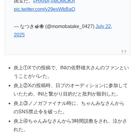
国宝だ。
#HANA
#MOMOKA
pic.twitter.com/y29exWbBaO
— なつき🍯🐝 (@momobatake_0427)
July 22,
2025
炎上①Xでの投稿で、INIの佐野雄大さんのファンとい
うことがバレた。
炎上②Xの投稿時、日プのオーディションに参加して
いたため、INIと繋がり目的だと批判が殺到した。
炎上③ノノガファイナル時に、ちゃんみなさんから
のSNS禁止令を破った。
炎上④ちゃんみなさんから3時間説教をされ、泣かさ
れた。