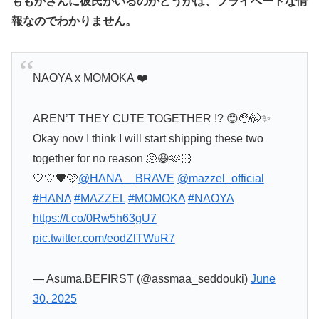
ももかさんに彼氏がいるのかどうかは、プライベートな情
報なのでわかりません。
NAOYA x MOMOKA ❤️
AREN’T THEY CUTE TOGETHER !? 😍🥹🤭✨
Okay now I think I will start shipping these two
together for no reason 🫠😆🫶🏻
🤍🤍🖤🩷
@HANA__BRAVE
@mazzel_official
#HANA
#MAZZEL
#MOMOKA
#NAOYA
https://t.co/0Rw5h63gU7
pic.twitter.com/eodZlTWuR7
— Asuma.BEFIRST (@assmaa_seddouki)
June
30, 2025