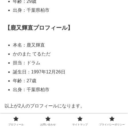
年齢：29歳
出身：千葉県柏市
【鹿又輝直プロフィール】
本名：鹿又輝直
かのまた てるただ
担当：ドラム
誕生日：1997年12月26日
年齢：27歳
出身：千葉県柏市
以上が2人のプロフィールになります。
This is LASTメンバーの大学や高校、中学、小学
プロフィール
お問い合わせ
サイトマップ
プライバシーポリシー