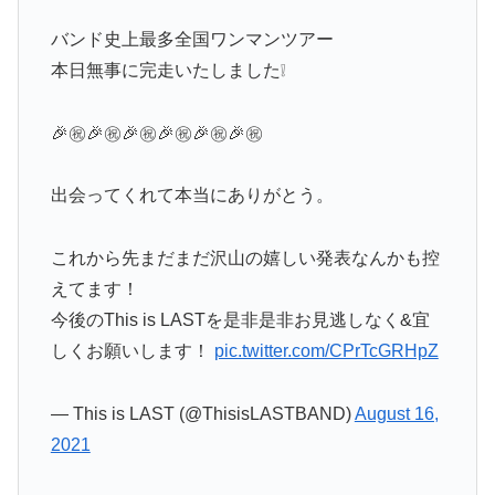
バンド史上最多全国ワンマンツアー
本日無事に完走いたしました❕
🎉㊗️🎉㊗️🎉㊗️🎉㊗️🎉㊗️🎉㊗️
出会ってくれて本当にありがとう。
これから先まだまだ沢山の嬉しい発表なんかも控
えてます！
今後のThis is LASTを是非是非お見逃しなく&宜
しくお願いします！
pic.twitter.com/CPrTcGRHpZ
— This is LAST (@ThisisLASTBAND)
August 16,
2021