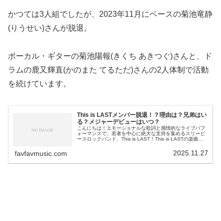
かつては3人組でしたが、2023年11月にベースの菊池竜静
(りうせい)さんが脱退。
ボーカル・ギターの菊池陽報(きくち あきつぐ)さんと、ド
ラムの鹿又輝直(かのまた てるただ)さんの2人体制で活動
を続けています。
This is LASTメンバー脱退！？理由は？兄弟はい
る？メジャーデビューはいつ？
こんにちは！エモーショナルな歌詞と感情的なライブパフ
ォーマンスで、若者を中心に絶大な支持を集めるスリーピ
ースロックバンド、This is LAST！This is LASTの楽曲は
SNSでも度々話題となり、その勢いは止まるところを知り
ません...
2025.11.27
favfavmusic.com