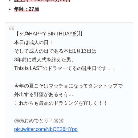
年齢：27歳
【🎉🎂HAPPY BIRTHDAY‼︎💥】
本日は成人の日！
そして成人の日である本日1月13日は
3年前に成人式を終えた男、
This is LASTのドラマーてるの誕生日です！！
今年の夏こそはマッチョになってタンクトップで
外出する野望があるそう…
これからも最高のドラミングを宜しく！！
㊗️㊗️おめでとう！㊗️㊗️
pic.twitter.com/NbQE26HYpd