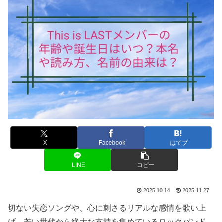
X
Facebook
はてブ
LINE
コピー
2025.10.14
2025.11.27
切ない失恋ソングや、心に刺さるリアルな感情を歌い上
げ、若い世代から絶大な支持を集めているロックバンド