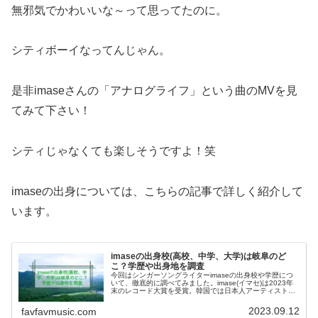
無邪気でかわいいな～って思ってたのに。
シティボーイなってんじゃん。
是非imaseさんの「アナログライフ」という曲のMVを見
てみて下さい！
シティじゃなくても楽しそうですよ！笑
imaseの出身については、こちらの記事で詳しく紹介して
います。
imaseの出身校(高校、中学、大学)は岐阜のど
こ？学歴や出身地を調査
今回はシンガーソングライターimaseの出身校や学歴につ
いて、徹底的に調べてみました。imase(イマセ)は2023年
末のレコード大賞を受賞。韓国では日本人アーティストと
して初めて出演した韓国最大級のK-POPアワード
【MMA（Melon ...
2023.09.12
favfavmusic.com