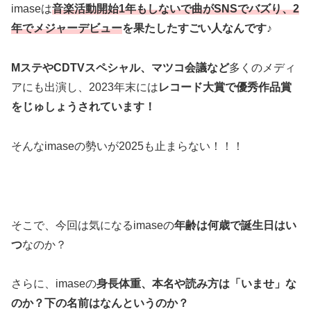
imaseは
音楽活動開始1年もしないで曲がSNSでバズり、2
年でメジャーデビュー
を果たしたすごい人なんです♪
MステやCDTVスペシャル、マツコ会議など
多くのメディ
アにも出演し、2023年末には
レコード大賞で優秀作品賞
をじゅしょうされています！
そんなimaseの勢いが2025も止まらない！！！
そこで、今回は気になるimaseの
年齢は何歳で誕生日はい
つ
なのか？
さらに、imaseの
身長体重、
本名や読み方は「いませ」な
のか？下の名前はなんというのか？