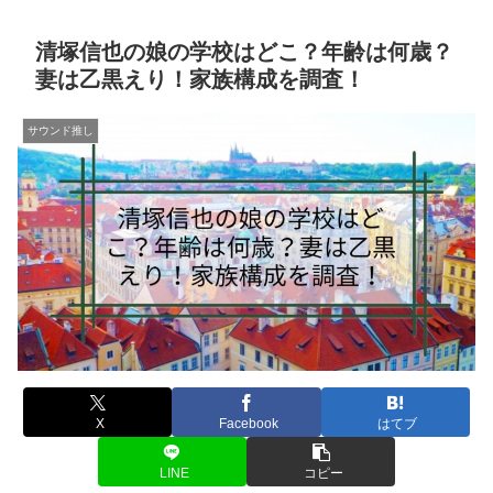
清塚信也の娘の学校はどこ？年齢は何歳？
妻は乙黒えり！家族構成を調査！
サウンド推し
X
Facebook
はてブ
LINE
コピー