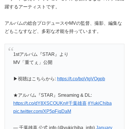
躍するアーティストです。
アルバムの総合プロデュースやMVの監督、撮影、編集な
どもこなすなど、多彩な才能を持っています。
1stアルバム『STAR』より
MV「重てぇ」公開
▶︎視聴はこちらから:
https://t.co/bqVtgVOgpb
★アルバム『STAR』Srreaming & DL:
https://t.co/dY8XSCOUKn
#千葉雄喜
#YukiChiba
pic.twitter.com/XP5pFjqDaM
— 千葉雄喜 公式 info (@yukichiba_info)
January