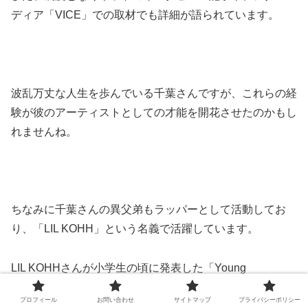
ディア「VICE」での取材でも詳細が語られています。
波乱万丈な人生を歩んでいる千葉さんですが、これらの経
験が彼のアーティストとしての才能を開花させたのかもし
れませんね。
ちなみに千葉さんの異父弟もラッパーとして活動してお
り、「LIL KOHH」という名義で活躍しています。
LIL KOHHさんが小学生の頃に発表した「Young
Forever」という楽曲が、千葉さんやLIL KOHHさんが注目
プロフィール
お問い合わせ
サイトマップ
プライバシーポリシー
を浴びるきっかけにもなったんですよ。