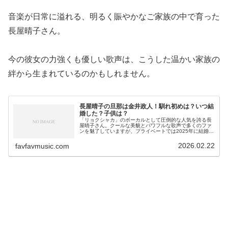
音楽が日常に溢れる、明るく賑やかなご家族の中で育った
長屋晴子さん。
今の彼女の力強くも優しい歌声は、こうした温かい家族の
絆から生まれているのかもしれません。
長屋晴子の旦那は金井政人！馴れ初めは？いつ結
婚した？子供は？
「リョクシャカ」のボーカルとして圧倒的な人気を誇る長
屋晴子さん。クールな美貌とパワフルな歌声で多くのファ
ンを魅了していますが、プライベートでは2025年に結婚と
いう大きな幸せを掴みました！​お相手は同じく人気ロック
バンドのフロントマン金井政...
2026.02.22
favfavmusic.com