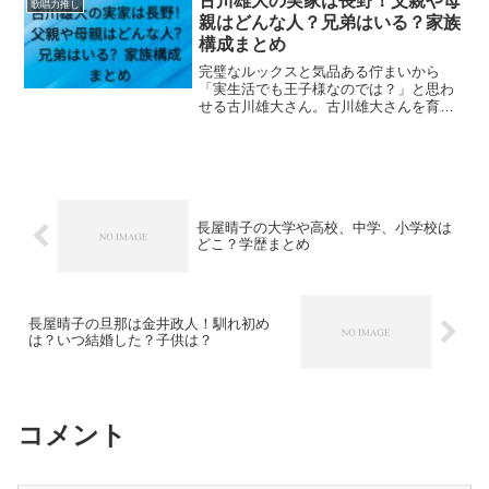
古川雄大の実家は長野！父親や母
歌唱力推し
んです。そこ...
親はどんな人？兄弟はいる？家族
構成まとめ
完璧なルックスと気品ある佇まいから
「実生活でも王子様なのでは？」と思わ
せる古川雄大さん。古川雄大さんを育ん
だのは、豊かな自然に囲まれた信州の長
野の地でした。今回は、古川雄大さんの
父親や母親はどんな人なのか？また、兄
弟はいるのかどうか？古川雄...
長屋晴子の大学や高校、中学、小学校は
どこ？学歴まとめ
長屋晴子の旦那は金井政人！馴れ初め
は？いつ結婚した？子供は？
コメント