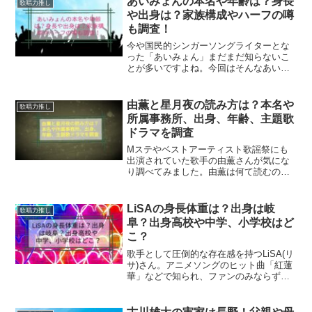
あいみょんの本名や年齢は？身長
歌唱力推し
最近見ない理由が、いろいろ...
や出身は？家族構成やハーフの噂
も調査！
今や国民的シンガーソングライターとな
った「あいみょん」まだまだ知らないこ
とが多いですよね。今回はそんなあいみ
ょんの気になること…あいみょんの本名
や年齢は何歳で誕生日はいつなのか？あ
いみょんの身長は何センチで体重はどの
由薫と星月夜の読み方は？本名や
歌唱力推し
くらいなのか？出身はどこ...
所属事務所、出身、年齢、主題歌
ドラマを調査
Mステやベストアーティスト歌謡祭にも
出演されていた歌手の由薫さんが気にな
り調べてみました。由薫は何て読むの？
さらに、由薫の「星月夜」の読み方は？
由薫が歌う星月夜の作詞作曲が誰なのか
も気になりますね。由薫の曲「星月夜」
LiSAの身長体重は？出身は岐
歌唱力推し
はドラマ主題歌でした。由...
阜？出身高校や中学、小学校はど
こ？
歌手として圧倒的な存在感を持つLiSA(リ
サ)さん。アニメソングのヒット曲「紅蓮
華」などで知られ、ファンのみならず幅
広い層に支持されています。でも、LiSA
のプロフィールは公表されていないこと
が多いので、あいまいな部分や噂も多い