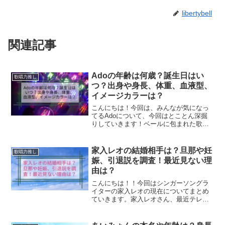
libertybell
関連記事
Adoの年齢は何歳？誕生日はい
歌唱力推し
つ？出身や身長、体重、血液型、
イメージカラーは？
こんにちは！今回は、みんなが気になっ
てるAdoについて、今回はとことん深掘
りしていきます！ベールに包まれた歌姫
Adoの年齢や誕生日、出身地はもちろ
ん、気になる身長や体重、血液型、そし
て彼女の象徴とも言えるイメージカラー
家入レオの結婚相手は？旦那や妊
歌唱力推し
まで、わかっている情報...
娠、引退説を調査！最近見ない理
由は？
こんにちは！！今回はシンガーソングラ
イターの家入レオの現在についてまとめ
ていきます。家入レオさん、最近テレビ
なども含めて露出が減っていると思いま
せんか？家入レオは結婚して旦那がい
る！？妊娠して引退するのでは！？など