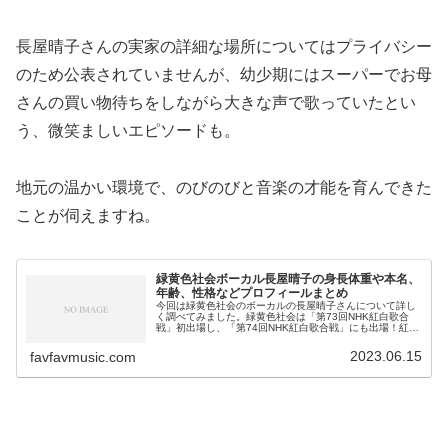
長屋晴子さんの​実家の詳細な場所についてはプライバシー
のため公表されていませんが、幼少期にはスーパーでお母
さんの買い物待ちをしながら大きな声で歌っていたとい
う、微笑ましいエピソードも。
地元の温かい環境で、のびのびと音楽の才能を育んできた
ことが伺えますね。
緑黄色社会ボーカル長屋晴子の身長体重や本名、
年齢、性格などプロフィールまとめ
今回は緑黄色社会のボーカルの長屋晴子さんについて詳し
く調べてみました。緑黄色社会は「第73回NHK紅白歌合
戦」初出場し、「第74回NHK紅白歌合戦」にも出場！紅白
に2年連続出場ってすごくないですか？「緑黄色社会」はM
ステやメディア出演も多く...
2023.06.15
favfavmusic.com