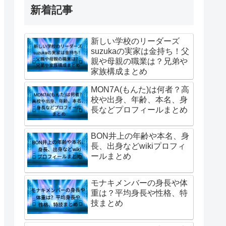
新着記事
新しい学校のリーダーズ
suzukaの実家は金持ち！父
親や母親の職業は？兄弟や
家族構成まとめ
MON7A(もんた)は何者？高
校や出身、年齢、本名、身
長などプロフィールまとめ
BON井上の年齢や本名、身
長、出身などwikiプロフィ
ールまとめ
モナキメンバーの身長や体
重は？平均身長や性格、特
技まとめ