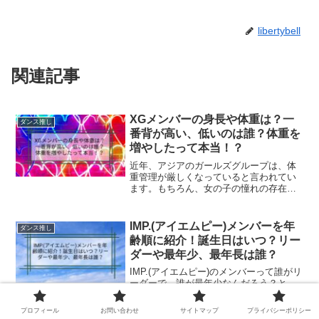
libertybell
関連記事
XGメンバーの身長や体重は？一
ダンス推し
番背が高い、低いのは誰？体重を
増やしたって本当！？
近年、アジアのガールズグループは、体
重管理が厳しくなっていると言われてい
ます。もちろん、女の子の憧れの存在に
なってもらうための一つの指針といえま
すが、厳しすぎるのも難点ではあります
よね。特に、韓国では書類審査の時点の
IMP.(アイエムピー)メンバーを年
ダンス推し
体重で落とされてしまった...
齢順に紹介！誕生日はいつ？リー
ダーや最年少、最年長は誰？
IMP.(アイエムピー)のメンバーって誰がリ
ーダーで、誰が最年少なんだろう？と、
気になる方も多いのではないでしょう
か。2023年8月にデビューを果たした
プロフィール
お問い合わせ
サイトマップ
プライバシーポリシー
IMP.TOBE所属の7人組ボーイズグループ