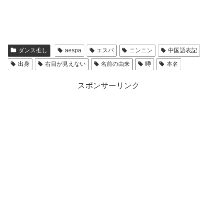
ダンス推し
aespa
エスパ
ニンニン
中国語表記
出身
右目が見えない
名前の由来
噂
本名
スポンサーリンク