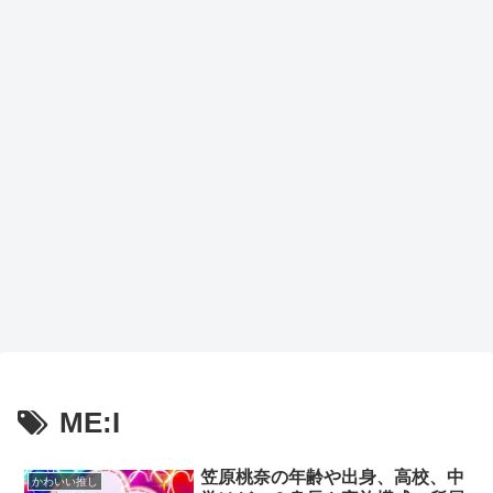
ME:I
笠原桃奈の年齢や出身、高校、中
かわいい推し