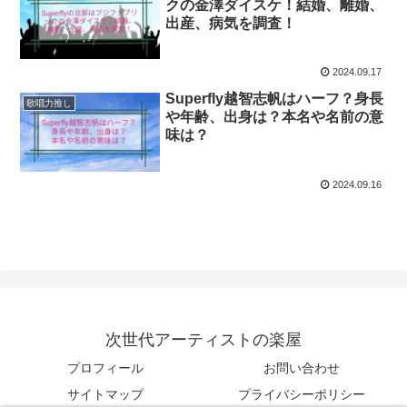
クの金澤ダイスケ！結婚、離婚、
出産、病気を調査！
2024.09.17
Superfly越智志帆はハーフ？身長
歌唱力推し
や年齢、出身は？本名や名前の意
味は？
2024.09.16
次世代アーティストの楽屋
プロフィール
お問い合わせ
サイトマップ
プライバシーポリシー