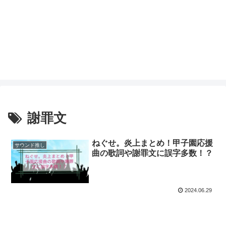
謝罪文
ねぐせ。炎上まとめ！甲子園応援
サウンド推し
曲の歌詞や謝罪文に誤字多数！？
2024.06.29