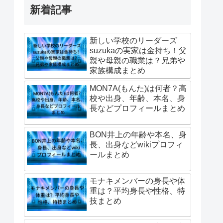
新着記事
新しい学校のリーダーズ
suzukaの実家は金持ち！父
親や母親の職業は？兄弟や
家族構成まとめ
MON7A(もんた)は何者？高
校や出身、年齢、本名、身
長などプロフィールまとめ
BON井上の年齢や本名、身
長、出身などwikiプロフィ
ールまとめ
モナキメンバーの身長や体
重は？平均身長や性格、特
技まとめ