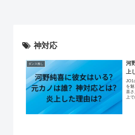
神対応
河
ダンス推し
上
​J
を魅
喜さ
上で