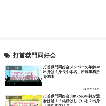
打首獄門同好会
打首獄門同好会メンバーの年齢や
リリック推し
出身は？身長や本名、所属事務所
を調査
2025.09.06
打首獄門同好会Junkoの年齢が還
リリック推し
暦は嘘！？結婚はしている？出身
大学や本名は？