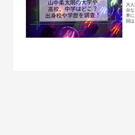
大人
台な
界に
回は