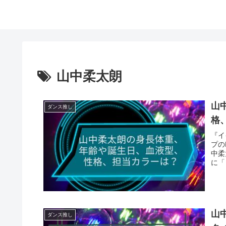
山中柔太朗
山
ダンス推し
格
『イ
プの
中柔
に「
山
ダンス推し