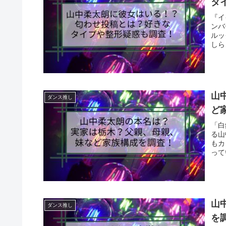
タ
『イ
ンバ
ルッ
しら
山
ダンス推し
ど
「白
る山
もカ
って
山
ダンス推し
を