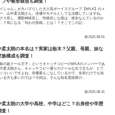
イプや整形疑惑も調査！
イじゃん』が大バズりした大人気ボーイズグループ【M!LK】のメ
ー、山中柔太朗さん。俳優やモデルとしても活躍していますね。
クス良し、運動神経良し、性格良しな彼は、彼女なんているのか
…？気になる「匂わせ投稿」とは！？そこでこの記...
2025.09.01
中柔太朗の本名は？実家は栃木？父親、母親、妹な
家族構成を調査！
銀の超クール王子」というキャッチコピーのM!LKのメンバーであ
中柔太朗さん。キャッチコピー通りのクールな出で立ちが、とて
ッコいいですよね。俳優業もこなしているので、名前だけでも知
いる方も多いのでは？今回は、そんな知名度抜群の...
2025.08.31
中柔太朗の大学や高校、中学はどこ？出身校や学歴
調査！