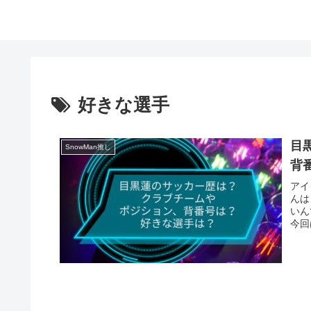
好きな選手
目
SnowMan推し
背
アイ
んは
いん
今回