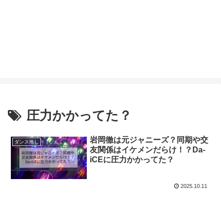
圧力かかってた？
岩岡徹は元ジャニーズ？同期や交
ダンス推し
友関係はイケメンだらけ！？Da-
iCEに圧力かかってた？
2025.10.11