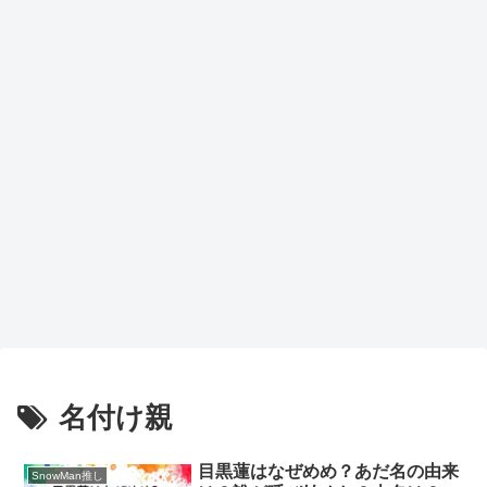
名付け親
目黒蓮はなぜめめ？あだ名の由来
SnowMan推し