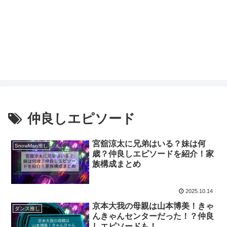
仲良しエピソード
宮舘涼太に兄弟はいる？妹は何
SnowMan推し
歳？仲良しエピソードを紹介！家
族構成まとめ
2025.10.14
京本大我の母親は山本博美！きゃ
ダンス推し
んきゃんセンターだった！？仲良
しエピソードも！