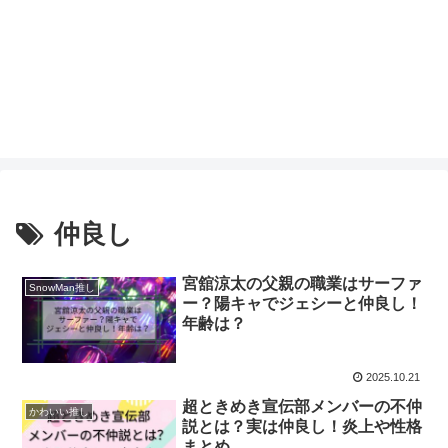
仲良し
宮舘涼太の父親の職業はサーファ
SnowMan推し
ー？陽キャでジェシーと仲良し！
年齢は？
2025.10.21
超ときめき宣伝部メンバーの不仲
かわいい推し
説とは？実は仲良し！炎上や性格
まとめ